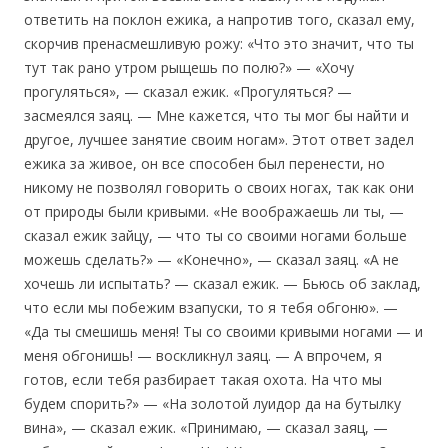
ответить на поклон ежика, а напротив того, сказал ему,
скорчив пренасмешливую рожу: «Что это значит, что ты
тут так рано утром рыщешь по полю?» — «Хочу
прогуляться», — сказал ежик. «Прогуляться? —
засмеялся заяц. — Мне кажется, что ты мог бы найти и
другое, лучшее занятие своим ногам». Этот ответ задел
ежика за живое, он все способен был перенести, но
никому не позволял говорить о своих ногах, так как они
от природы были кривыми. «Не воображаешь ли ты, —
сказал ежик зайцу, — что ты со своими ногами больше
можешь сделать?» — «Конечно», — сказал заяц. «А не
хочешь ли испытать? — сказал ежик. — Бьюсь об заклад,
что если мы побежим взапуски, то я тебя обгоню». —
«Да ты смешишь меня! Ты со своими кривыми ногами — и
меня обгонишь! — воскликнул заяц. — А впрочем, я
готов, если тебя разбирает такая охота. На что мы
будем спорить?» — «На золотой луидор да на бутылку
вина», — сказал ежик. «Принимаю, — сказал заяц, —