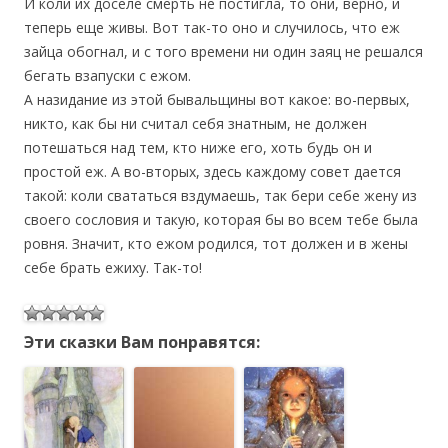
И коли их доселе смерть не постигла, то они, верно, и
теперь еще живы. Вот так-то оно и случилось, что еж
зайца обогнал, и с того времени ни один заяц не решался
бегать взапуски с ежом.
А назидание из этой бывальщины вот какое: во-первых,
никто, как бы ни считал себя знатным, не должен
потешаться над тем, кто ниже его, хоть будь он и
простой еж. А во-вторых, здесь каждому совет дается
такой: коли свататься вздумаешь, так бери себе жену из
своего сословия и такую, которая бы во всем тебе была
ровня. Значит, кто ежом родился, тот должен и в жены
себе брать ежиху. Так-то!
Эти сказки Вам понравятся: