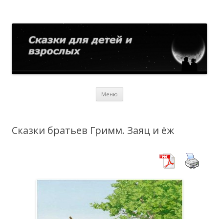
Сказки для детей и взрослых
Собрание сказок со всего мира
Перейти
Меню
к
содержимому
Сказки братьев Гримм. Заяц и ёж