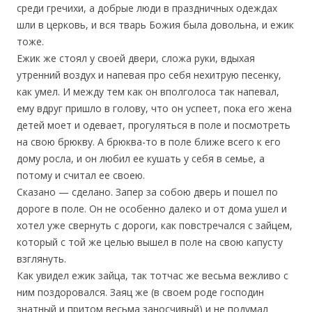
среди гречихи, а добрые люди в праздничных одеждах
шли в церковь, и вся тварь Божия была довольна, и ежик
тоже.
Ежик же стоял у своей двери, сложа руки, вдыхая
утренний воздух и напевая про себя нехитрую песенку,
как умел. И между тем как он вполголоса так напевал,
ему вдруг пришло в голову, что он успеет, пока его жена
детей моет и одевает, прогуляться в поле и посмотреть
на свою брюкву. А брюква-то в поле ближе всего к его
дому росла, и он любил ее кушать у себя в семье, а
потому и считал ее своею.
Сказано — сделано. Запер за собою дверь и пошел по
дороге в поле. Он не особенно далеко и от дома ушел и
хотел уже свернуть с дороги, как повстречался с зайцем,
который с той же целью вышел в поле на свою капусту
взглянуть.
Как увидел ежик зайца, так тотчас же весьма вежливо с
ним поздоровался. Заяц же (в своем роде господин
знатный и притом весьма заносчивый) и не подумал