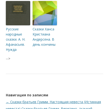
Русские
Сказки Ханса
народные
Кристиана
сказки. А. Н.
Андерсена. В
Афанасьев.
день кончины
Нужда
-->
Навигация по записям
←
Сказки братьев Гримм. Настоящая невеста (Истинная
невеста)
Сказки братьев Гримм. Веретено, ткацкий