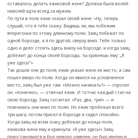
оставалось делать ежиковой жене? Должна была волей-
неволей идти вслед за мужем.
По пути в поле ежик сказал своей жене: «Ну, теперь
слушай, что я тебе скажу. Видишь ли, мы побежим
вперегонки по этому длинному полю. Заяц побежит по
одной борозде, а я по другой, сверху вниз. Тебе только
одно и дело: стоять здесь внизу на борозде, и когда заяц
добежит до конца своей борозды, ты крикнешь ему: „Я
уже здесь!”»
Так дошли они до поля; ежик указал жене ее место, а сам
пошел вверх по полю. Когда он явился на условленное
место, заяц был уже там. «Можно начинать?» — спросил
он. «Конечно», — отвечал ежик. И тотчас каждый стал на
свою борозду. Заяц сосчитал: «Раз, два, три!» — и
помчались они вниз по полю. Но ежик пробежал всего
три шага, потом присел в борозде и сидел спокойно.
Когда заяц на всем скаку добежал до конца поля,
ежикова жена ему и крикнула: «Я уже здесь!» Заяц
приостановился и был немало удивлен: он был уверен в