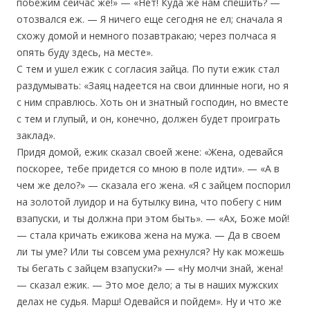
побежим сейчас же!» — «Нет! Куда же нам спешить? —
отозвался еж. — Я ничего еще сегодня не ел; сначала я
схожу домой и немного позавтракаю; через полчаса я
опять буду здесь, на месте».
С тем и ушел ежик с согласия зайца. По пути ежик стал
раздумывать: «Заяц надеется на свои длинные ноги, но я
с ним справлюсь. Хоть он и знатный господин, но вместе
с тем и глупый, и он, конечно, должен будет проиграть
заклад».
Придя домой, ежик сказал своей жене: «Жена, одевайся
поскорее, тебе придется со мною в поле идти». — «А в
чем же дело?» — сказала его жена. «Я с зайцем поспорил
на золотой луидор и на бутылку вина, что побегу с ним
взапуски, и ты должна при этом быть». — «Ах, Боже мой!
— стала кричать ежикова жена на мужа. — Да в своем
ли ты уме? Или ты совсем ума рехнулся? Ну как можешь
ты бегать с зайцем взапуски?» — «Ну молчи знай, жена!
— сказал ежик. — Это мое дело; а ты в наших мужских
делах не судья. Марш! Одевайся и пойдем». Ну и что же