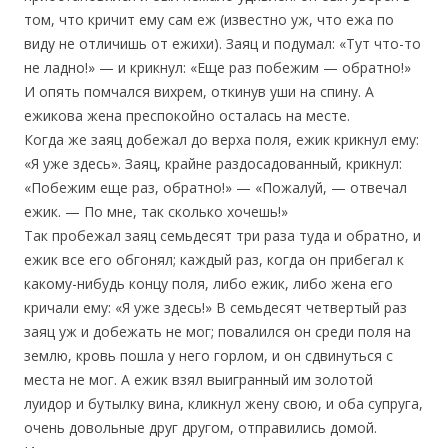
том, что кричит ему сам еж (известно уж, что ежа по
виду не отличишь от ежихи). Заяц и подумал: «Тут что-то
не ладно!» — и крикнул: «Еще раз побежим — обратно!»
И опять помчался вихрем, откинув уши на спину. А
ежикова жена преспокойно осталась на месте.
Когда же заяц добежал до верха поля, ежик крикнул ему:
«Я уже здесь». Заяц, крайне раздосадованный, крикнул:
«Побежим еще раз, обратно!» — «Пожалуй, — отвечал
ежик. — По мне, так сколько хочешь!»
Так пробежал заяц семьдесят три раза туда и обратно, и
ежик все его обгонял; каждый раз, когда он прибегал к
какому-нибудь концу поля, либо ежик, либо жена его
кричали ему: «Я уже здесь!» В семьдесят четвертый раз
заяц уж и добежать не мог; повалился он среди поля на
землю, кровь пошла у него горлом, и он сдвинуться с
места не мог. А ежик взял выигранный им золотой
луидор и бутылку вина, кликнул жену свою, и оба супруга,
очень довольные друг другом, отправились домой.