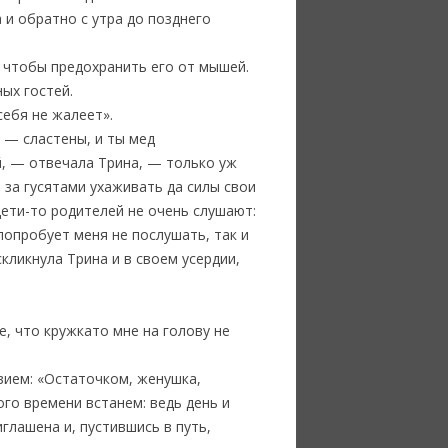
 и обратно с утра до позднего
 и чтобы предохранить его от мышей.
ых гостей.
себя не жалеет».
ы — сластены, и ты мед
й, — отвечала Трина, — только уж
е за гусятами ухаживать да силы свои
дети-то родителей не очень слушают:
попробует меня не послушать, так и
скликнула Трина и в своем усердии,
ье, что кружкато мне на голову не
твием: «Остаточком, женушка,
ого времени встанем: ведь день и
иглашена и, пустившись в путь,