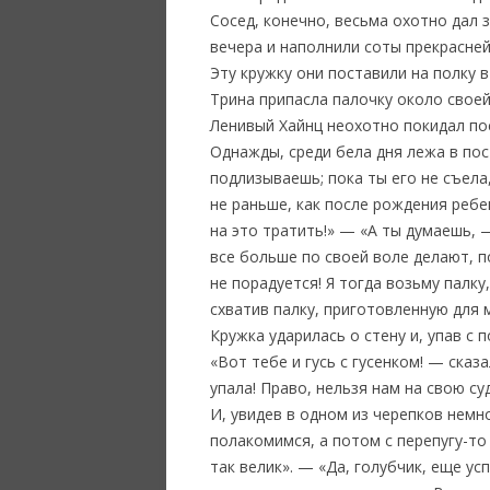
Сосед, конечно, весьма охотно дал 
вечера и наполнили соты прекрасней
Эту кружку они поставили на полку в
Трина припасла палочку около своей
Ленивый Хайнц неохотно покидал пос
Однажды, среди бела дня лежа в пос
подлизываешь; пока ты его не съела
не раньше, как после рождения ребен
на это тратить!» — «А ты думаешь, 
все больше по своей воле делают, п
не порадуется! Я тогда возьму палку
схватив палку, приготовленную для м
Кружка ударилась о стену и, упав с 
«Вот тебе и гусь с гусенком! — сказ
упала! Право, нельзя нам на свою с
И, увидев в одном из черепков немн
полакомимся, а потом с перепугу-то
так велик». — «Да, голубчик, еще ус