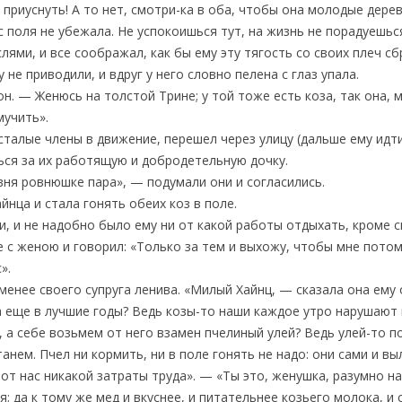
приуснуть! А то нет, смотри-ка в оба, чтобы она молодые дерев
с поля не убежала. Не успокоишься тут, на жизнь не порадуешьс
лями, и все соображал, как бы ему эту тягость со своих плеч сб
 не приводили, и вдруг у него словно пелена с глаз упала.
он. — Женюсь на толстой Трине; у той тоже есть коза, так она,
мучить».
сталые члены в движение, перешел через улицу (дальше ему идти 
ься за их работящую и добродетельную дочку.
вня ровнюшке пара», — подумали они и согласились.
йнца и стала гонять обеих коз в поле.
и, и не надобно было ему ни от какой работы отдыхать, кроме 
е с женою и говорил: «Только за тем и выхожу, чтобы мне потом
».
менее своего супруга ленива. «Милый Хайнц, — сказала она ему
 еще в лучшие годы? Ведь козы-то наши каждое утро нарушают 
у, а себе возьмем от него взамен пчелиный улей? Ведь улей-то 
танем. Пчел ни кормить, ни в поле гонять не надо: они сами и в
 от нас никакой затраты труда». — «Ты это, женушка, разумно н
 да к тому же мед и вкуснее, и питательнее козьего молока, и 