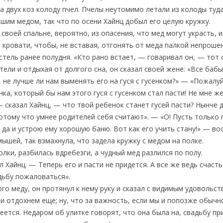
за двух коз колоду пчел. Пчелы неутомимо летали из колоды туда
шим медом, так что по осени Хайнц добыл его целую кружку.
 своей спальне, вероятно, из опасения, что мед могут украсть,
 кровати, чтобы, не вставая, отгонять от меда палкой непрошен
тель ранее полудня. «Кто рано встает, — говаривал он, — тот 
тели и отдыхая от долгого сна, он сказал своей жене: «Все баб
, не лучше ли нам выменять его на гуся с гусенком?» — «Пожалу
ка, который бы нам этого гуся с гусенком стал пасти! Не мне ж
— сказал Хайнц, — что твой ребенок станет гусей пасти? Нынче 
отому что умнее родителей себя считают». — «О! Пусть только 
, да и устрою ему хорошую баню. Вот как его учить стану!» — во
ышей, так взмахнула, что задела кружку с медом на полке.
полки, разбилась вдребезги, а чудный мед разлился по полу.
ал Хайнц. — Теперь его и пасти не придется. А все же ведь счаст
удьбу пожаловаться».
ого меду, он протянул к нему руку и сказал с видимым удовольс
 и отдохнем еще; ну, что за важность, если мы и попозже обычн
пеется. Недаром об улитке говорят, что она была на, свадьбу пр