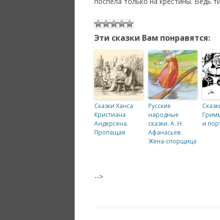
поспела только на крестины. Ведь 
Эти сказки Вам понравятся:
Сказки Ханса
Русские
Сказк
Кристиана
народные
Гримм
Андерсена.
сказки. А. Н.
и пор
Пропащая
Афанасьев.
Жена-спорщица
-->