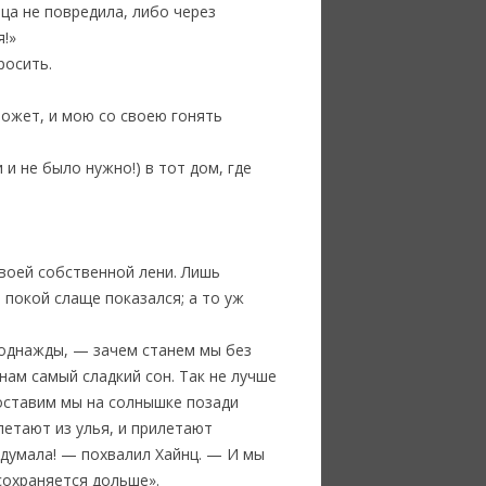
ца не повредила, либо через
я!»
росить.
 может, и мою со своею гонять
и не было нужно!) в тот дом, где
своей собственной лени. Лишь
 покой слаще показался; а то уж
 однажды, — зачем станем мы без
нам самый сладкий сон. Так не лучше
поставим мы на солнышке позади
ылетают из улья, и прилетают
адумала! — похвалил Хайнц. — И мы
сохраняется дольше».