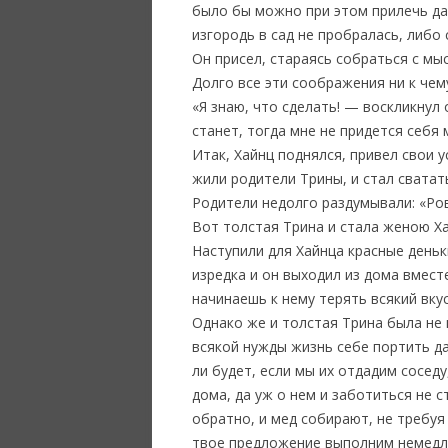
было бы можно при этом прилечь да 
изгородь в сад не пробралась, либо 
Он присел, стараясь собраться с мыс
Долго все эти соображения ни к чему
«Я знаю, что сделать! — воскликнул 
станет, тогда мне не придется себя 
Итак, Хайнц поднялся, привел свои у
жили родители Трины, и стал сватат
Родители недолго раздумывали: «Ро
Вот толстая Трина и стала женою Ха
Наступили для Хайнца красные деньк
изредка и он выходил из дома вмест
начинаешь к нему терять всякий вкус
Однако же и толстая Трина была не 
всякой нужды жизнь себе портить да
ли будет, если мы их отдадим сосед
дома, да уж о нем и заботиться не с
обратно, и мед собирают, не требуя
твое предложение выполним немедля;