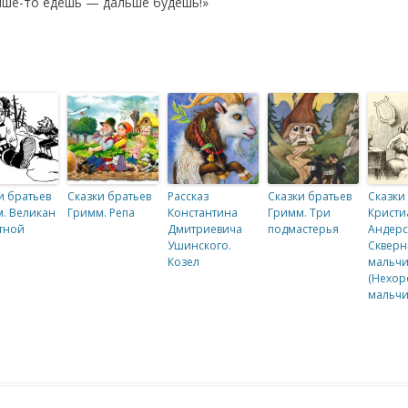
тише-то едешь — дальше будешь!»
и братьев
Сказки братьев
Рассказ
Сказки братьев
Сказки
. Великан
Гримм. Репа
Константина
Гримм. Три
Кристи
тной
Дмитриевича
подмастерья
Андерс
Ушинского.
Сквер
Козел
мальч
(Нехо
мальчи