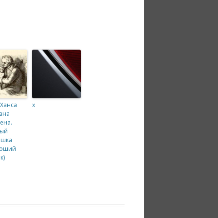
 Ханса
x
ана
ена.
ный
ишка
роший
к)