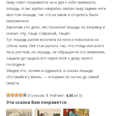
Льву совет понравился; он и дал к себе привязать
лошадь. А лис крепко-накрепко связал льву задние ноги
хвостом лошади, так что их никак и отцепить было
невозможно.
Закончив это дело, лис похлопал лошадь по загривку и
сказал: «Ну, тащи. Саврасый, тащи!»
Тут лошадь разом вскочила на ноги и поволокла за
собою льва. Лев стал рычать так, что птицы изо всего
леса улетели, но лошадь, не обращая на это внимания,
тащила да тащила его через поле к дому своего
господина.
Увидев это, хозяин и одумался, и сказал лошади:
«Оставайся у меня», — и кормил ее сытно до самой
смерти.
(Голосов:
1
. Рейтинг:
4,00
из 5)
Эти сказки Вам понравятся: