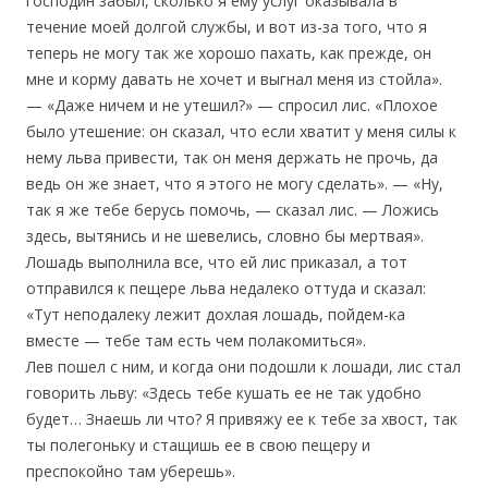
господин забыл, сколько я ему услуг оказывала в
течение моей долгой службы, и вот из-за того, что я
теперь не могу так же хорошо пахать, как прежде, он
мне и корму давать не хочет и выгнал меня из стойла».
— «Даже ничем и не утешил?» — спросил лис. «Плохое
было утешение: он сказал, что если хватит у меня силы к
нему льва привести, так он меня держать не прочь, да
ведь он же знает, что я этого не могу сделать». — «Ну,
так я же тебе берусь помочь, — сказал лис. — Ложись
здесь, вытянись и не шевелись, словно бы мертвая».
Лошадь выполнила все, что ей лис приказал, а тот
отправился к пещере льва недалеко оттуда и сказал:
«Тут неподалеку лежит дохлая лошадь, пойдем-ка
вместе — тебе там есть чем полакомиться».
Лев пошел с ним, и когда они подошли к лошади, лис стал
говорить льву: «Здесь тебе кушать ее не так удобно
будет… Знаешь ли что? Я привяжу ее к тебе за хвост, так
ты полегоньку и стащишь ее в свою пещеру и
преспокойно там уберешь».