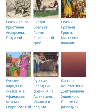
Сказки Ханса
Сказки
Сказки
Кристиана
братьев
братьев
Андерсена.
Гримм.
Гримм.
Под ивой
Стеклянный
Мальчик-с-
гроб
пальчик
Русские
Русские
Рассказ
народные
народные
Константина
сказки. А. Н.
сказки. А. Н.
Дмитриевича
Афанасьев.
Афанасьев.
Ушинского.
Козьма
Ивашко и
Пчелки на
Скоробогатый
ведьма
разведках