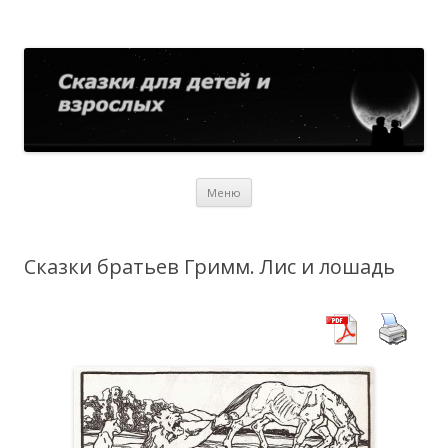
Сказки для детей и взрослых
Собрание сказок со всего мира
Перейти
Меню
к
содержимому
Сказки братьев Гримм. Лис и лошадь