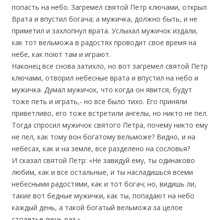
попасть на небо. Загремел святой Петр ключами, открыл
Врата и впустил богача; а мужичка, должно быть, и не
приметил и захлопнул врата. Услыхал мужичок издали,
как тот вельможа в радостях проводит свое время на
небе, как поют там и играют.
Наконец все снова затихло, но вот загремел святой Петр
ключами, отворил небесные врата и впустил на небо и
мужичка. Думал мужичок, что когда он явится, будут
тоже петь и играть,- но все было тихо. Его приняли
приветливо, его тоже встретили ангелы, но никто не пел.
Тогда спросил мужичок святого Петра, почему никто ему
не пел, как тому вон богатому вельможе? Видно, и на
небесах, как и на земле, все разделено на сословья?
И сказал святой Петр: «Не завидуй ему, ты одинаково
любим, как и все остальные, и ты насладишься всеми
небесными радостями, как и тот богач; но, видишь ли,
такие вот бедные мужички, как ты, попадают на небо
каждый день, а такой богатый вельможа за целое
столетье лишь раз.»