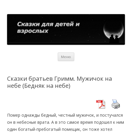
Сказки для детей и взрослых
Собрание сказок со всего мира
Перейти
Меню
к
содержимому
Сказки братьев Гримм. Мужичок на
небе (Бедняк на небе)
Помер однажды бедный, честный мужичок, и постучался
он в небесные врата. А в это самое время подошел к ним
один богатый-пребогатый помещик, он тоже хотел