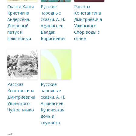
Сказки Ханса
Русские
Рассказ
Кристиана
народные
Константина
Андерсена.
сказки. А. Н.
Дмитриевича
Дворовый
Афанасьев.
Ушинского.
петух и
Балдак
Спор воды с
флюгерный
Борисьевич
огнем
Рассказ
Русские
Константина
народные
Дмитриевича
сказки. А. Н.
Ушинского.
Афанасьев.
Чужое яичко
Купеческая
дочь и
служанка
-->