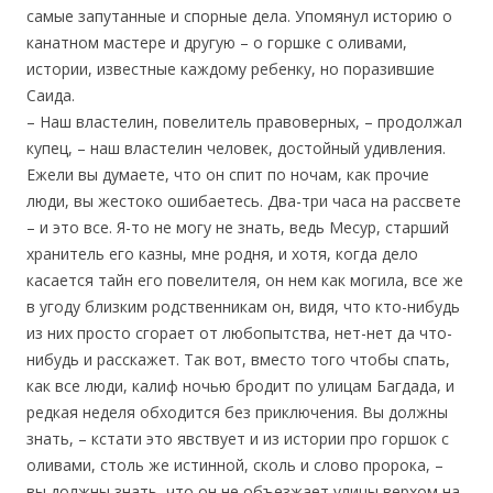
самые запутанные и спорные дела. Упомянул историю о
канатном мастере и другую – о горшке с оливами,
истории, известные каждому ребенку, но поразившие
Саида.
– Наш властелин, повелитель правоверных, – продолжал
купец, – наш властелин человек, достойный удивления.
Ежели вы думаете, что он спит по ночам, как прочие
люди, вы жестоко ошибаетесь. Два-три часа на рассвете
– и это все. Я-то не могу не знать, ведь Месур, старший
хранитель его казны, мне родня, и хотя, когда дело
касается тайн его повелителя, он нем как могила, все же
в угоду близким родственникам он, видя, что кто-нибудь
из них просто сгорает от любопытства, нет-нет да что-
нибудь и расскажет. Так вот, вместо того чтобы спать,
как все люди, калиф ночью бродит по улицам Багдада, и
редкая неделя обходится без приключения. Вы должны
знать, – кстати это явствует и из истории про горшок с
оливами, столь же истинной, сколь и слово пророка, –
вы должны знать, что он не объезжает улицы верхом на