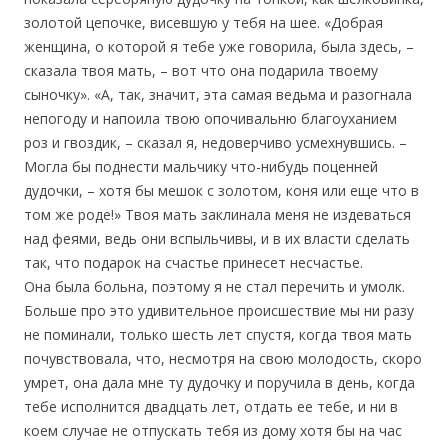
золотой цепочке, висевшую у тебя на шее. «Добрая
женщина, о которой я тебе уже говорила, была здесь, –
сказала твоя мать, – вот что она подарила твоему
сыночку». «А, так, значит, эта самая ведьма и разогнала
непогоду и напоила твою опочивальню благоуханием
роз и гвоздик, – сказал я, недоверчиво усмехнувшись. –
Могла бы поднести мальчику что-нибудь поценней
дудочки, – хотя бы мешок с золотом, коня или еще что в
том же роде!» Твоя мать заклинала меня не издеваться
над феями, ведь они вспыльчивы, и в их власти сделать
так, что подарок на счастье принесет несчастье.
Она была больна, поэтому я не стал перечить и умолк.
Больше про это удивительное происшествие мы ни разу
не поминали, только шесть лет спустя, когда твоя мать
почувствовала, что, несмотря на свою молодость, скоро
умрет, она дала мне ту дудочку и поручила в день, когда
тебе исполнится двадцать лет, отдать ее тебе, и ни в
коем случае не отпускать тебя из дому хотя бы на час