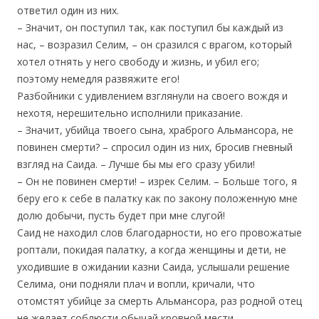
ответил один из них.
– Значит, он поступил так, как поступил бы каждый из
нас, – возразил Селим, – он сразился с врагом, который
хотел отнять у него свободу и жизнь, и убил его;
поэтому немедля развяжите его!
Разбойники с удивлением взглянули на своего вождя и
нехотя, нерешительно исполнили приказание.
– Значит, убийца твоего сына, храброго Альмансора, не
повинен смерти? – спросил один из них, бросив гневный
взгляд на Саида. – Лучше бы мы его сразу убили!
– Он не повинен смерти! – изрек Селим. – Больше того, я
беру его к себе в палатку как по закону положенную мне
долю добычи, пусть будет при мне слугой!
Саид не находил слов благодарности, но его провожатые
роптали, покидая палатку, а когда женщины и дети, не
уходившие в ожидании казни Саида, услышали решение
Селима, они подняли плач и вопли, кричали, что
отомстят убийце за смерть Альмансора, раз родной отец
не желает соблюсти обычай кровной мести.