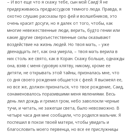
– И вот еще что я скажу тебе, сын мой Саид! Я не
придерживаюсь предрассудков темного люда. Правда, я
охотно слушаю рассказы про фей и волшебников, это
очень красит досуги, но я далек от того, чтобы, как
многие невежественные люди, верить, будто гении или
какие другие сверхъестественные силы оказывают
воздействие на жизнь людей. Но твоя мать, – уже
двенадцать лет, как она умерла, – твоя мать верила в
них столь же свято, как в Коран. Скажу больше, однажды
она, взяв с меня суровую клятву, никому, кроме ее
дитяти, не открывать этой тайны, призналась мне, что
со дня своего рождения общается с феей. Я высмеял ее,
но все же, должен признаться, что твое рождение, Саид,
ознаменовалось поразившими меня явлениями. Весь
день лил дождь и гремел гром, небо заволокли черные
тучи, и читать, не зажегши света, было невозможно. В
четыре часа дня мне сообщили, что родился мальчик. Я
поспешил в покои твоей матери, чтобы увидать и
благословить моего первенца, но все ее прислужницы