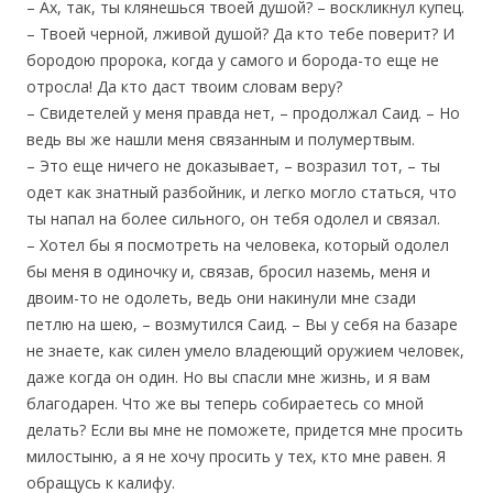
– Ах, так, ты клянешься твоей душой? – воскликнул купец.
– Твоей черной, лживой душой? Да кто тебе поверит? И
бородою пророка, когда у самого и борода-то еще не
отросла! Да кто даст твоим словам веру?
– Свидетелей у меня правда нет, – продолжал Саид. – Но
ведь вы же нашли меня связанным и полумертвым.
– Это еще ничего не доказывает, – возразил тот, – ты
одет как знатный разбойник, и легко могло статься, что
ты напал на более сильного, он тебя одолел и связал.
– Хотел бы я посмотреть на человека, который одолел
бы меня в одиночку и, связав, бросил наземь, меня и
двоим-то не одолеть, ведь они накинули мне сзади
петлю на шею, – возмутился Саид. – Вы у себя на базаре
не знаете, как силен умело владеющий оружием человек,
даже когда он один. Но вы спасли мне жизнь, и я вам
благодарен. Что же вы теперь собираетесь со мной
делать? Если вы мне не поможете, придется мне просить
милостыню, а я не хочу просить у тех, кто мне равен. Я
обращусь к калифу.