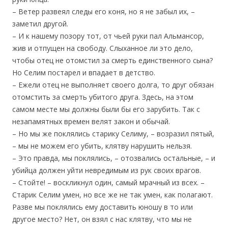
– Ветер развеял следы его коня, но я не забыл их, –
заметил другой.
– И к нашему позору тот, от чьей руки пал Альмансор,
жив и отпущен на свободу. Слыханное ли это дело,
чтобы отец не отомстил за смерть единственного сына?
Но Селим постарел и впадает в детство.
– Ежели отец не выполняет своего долга, то друг обязан
отомстить за смерть убитого друга. Здесь, на этом
самом месте мы должны были бы его зарубить. Так с
незапамятных времен велят закон и обычай.
– Но мы же поклялись старику Селиму, – возразил пятый,
– мы не можем его убить, клятву нарушить нельзя.
– Это правда, мы поклялись, – отозвались остальные, – и
убийца должен уйти невредимым из рук своих врагов.
– Стойте! – воскликнул один, самый мрачный из всех. –
Старик Селим умен, но все же не так умен, как полагают.
Разве мы поклялись ему доставить юношу в то или
другое место? Нет, он взял с нас клятву, что мы не