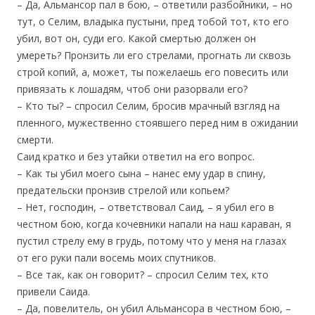
– Да, Альмансор пал в бою, – ответили разбойники, – но
тут, о Селим, владыка пустыни, пред тобой тот, кто его
убил, вот он, суди его. Какой смертью должен он
умереть? Пронзить ли его стрелами, прогнать ли сквозь
строй копий, а, может, ты пожелаешь его повесить или
привязать к лошадям, чтоб они разорвали его?
– Кто ты? – спросил Селим, бросив мрачный взгляд на
пленного, мужественно стоявшего перед ним в ожидании
смерти.
Саид кратко и без утайки ответил на его вопрос.
– Как ты убил моего сына – нанес ему удар в спину,
предательски пронзив стрелой или копьем?
– Нет, господин, – ответствовал Саид, – я убил его в
честном бою, когда кочевники напали на наш караван, я
пустил стрелу ему в грудь, потому что у меня на глазах
от его руки пали восемь моих спутников.
– Все так, как он говорит? – спросил Селим тех, кто
привели Саида.
– Да, повелитель, он убил Альмансора в честном бою, –