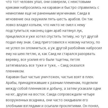
что тот человек упал, они озверели, с неистовыми
криками набросились на караван и быстро справились с
немногими еще не раненными мужчинами. Саида в
мгновение ока окружили пять-шесть арабов. Он так
ловко владел копьем, что никто не смел к нему
подступиться; наконец один араб натянул лук,
прицелился и уже хотел спустить тетиву, но тут другой
подал ему знак. Саид приготовился к новому натиску, по
не успел он опомниться, а уж другой разбойник набросил
ему на шею петлю, и, как Саид ни старался разорвать
веревку, все усилия его были тщетны, петля
затягивалась все туже и туже, – Саид оказался
пленником.
Караван был частью уничтожен, частью взят в плен.
Арабы, принадлежавшие к разным племенам, поделили
между собой пленников и добычу, а затем ускакали одни
на юг, другие на восток. Саида сопровождали четыре
вооруженных всадника, они часто окидывали его
злобными взглядами и осыпали проклятиями. Он понял,