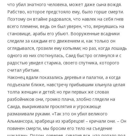
что убил знатного человека, может даже сына вождя.
Рабство, которое предстояло ему, было горше смерти.
Поэтому он втайне радовался, что навлек на себя гнев
всего племени, ведь он был уверен, что, вернувшись на
становище, арабы его убьют. Вооруженные всадники
следили за каждым его движением и, как только он
оглядывался, грозили ему копьями; но раз, когда лошадь
одного из них споткнулась, Саид быстро оглянулся и с
радостью увидел старика, своего спутника, которого
считал убитым.
Наконец вдали показались деревья и палатки, а когда
подъехали ближе, навстречу прибывшим хлынула целая
толпа женщин и детей; но при первых же словах
разбойников они, громко плача, злобно глядели на
Саида, выкрикивали проклятия и угрожающе
размахивали руками. «Так это он убил великого
Альмансора, храбреца из храбрецов! – кричали они. – Он
повинен смерти, мы бросим его тело на съедение
шакалам». Потом, озверев, схватив все, что попало под