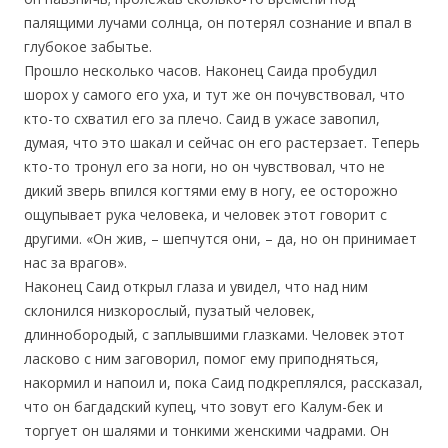
палящими лучами солнца, он потерял сознание и впал в
глубокое забытье.
Прошло несколько часов. Наконец Саида пробудил
шорох у самого его уха, и тут же он почувствовал, что
кто-то схватил его за плечо. Саид в ужасе завопил,
думая, что это шакал и сейчас он его растерзает. Теперь
кто-то тронул его за ноги, но он чувствовал, что не
дикий зверь впился когтями ему в ногу, ее осторожно
ощупывает рука человека, и человек этот говорит с
другими. «Он жив, – шепчутся они, – да, но он принимает
нас за врагов».
Наконец Саид открыл глаза и увидел, что над ним
склонился низкорослый, пузатый человек,
длиннобородый, с заплывшими глазками. Человек этот
ласково с ним заговорил, помог ему приподняться,
накормил и напоил и, пока Саид подкреплялся, рассказал,
что он багдадский купец, что зовут его Калум-бек и
торгует он шалями и тонкими женскими чадрами. Он