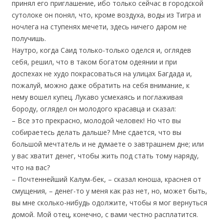
принял его приглашение, ибо только сейчас в городской
сутолоке он понял, что, кроме воздуха, воды из Тигра и
ночлега на ступенях мечети, здесь ничего даром не
получишь.
Наутро, когда Саид только-только оделся и, оглядев
себя, решил, что в таком богатом одеянии и при
доспехах не худо покрасоваться на улицах Багдада и,
пожалуй, можно даже обратить на себя внимание, к
нему вошел купец. Лукаво усмехаясь и поглаживая
бороду, оглядел он молодого красавца и сказал:
– Все это прекрасно, молодой человек! Но что вы
собираетесь делать дальше? Мне сдается, что вы
большой мечтатель и не думаете о завтрашнем дне; или
у вас хватит денег, чтобы жить под стать тому наряду,
что на вас?
– Почтеннейший Калум-бек, – сказал юноша, краснея от
смущения, – денег-то у меня как раз нет, но, может быть,
вы мне сколько-нибудь одолжите, чтобы я мог вернуться
домой. Мой отец, конечно, с вами честно расплатится.