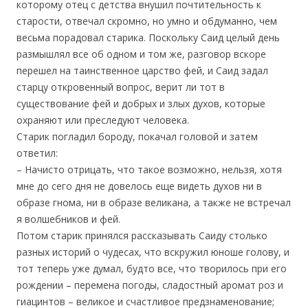
которому отец с детства внушил почтительность к
старости, отвечал скромно, но умно и обдуманно, чем
весьма порадовал старика. Поскольку Саид целый день
размышлял все об одном и том же, разговор вскоре
перешел на таинственное царство фей, и Саид задал
старцу откровенный вопрос, верит ли тот в
существование фей и добрых и злых духов, которые
охраняют или преследуют человека.
Старик погладил бороду, покачал головой и затем
ответил:
– Начисто отрицать, что такое возможно, нельзя, хотя
мне до сего дня не довелось еще видеть духов ни в
образе гнома, ни в образе великана, а также не встречал
я волшебников и фей.
Потом старик принялся рассказывать Саиду столько
разных историй о чудесах, что вскружил юноше голову, и
тот теперь уже думал, будто все, что творилось при его
рождении – перемена погоды, сладостный аромат роз и
гиацинтов – великое и счастливое предзнаменование;