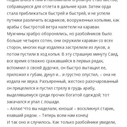
собравшуюся для отлета в дальние края. Затем орда
стала приближаться быстрей и быстрей, и не успели
путники различить всадников, вооруженных копьями, как
арабы с быстротой ветра налетели на караван.
Мужчины храбро оборонялись, но разбойников было
больше четырех сотен, они окружили караван со всех
сторон, многих еще издалека застрелили из луков, а
потом пустили в ход копья. В эту страшную минуту Саид,
все время отважно сражавшийся в первых рядах,
вспомнил о своей дудочке, он быстро вытащил ее,
приложил к губам, дунул и… и грустно опустил, – она не
издала ни звука. Разъяренный, жестоко разочарованный
он прицелился и пустил стрелу в грудь арабу,
выделявшемуся среди прочих богатой одеждой; тот
закачался и упал с лошади.
– Аллах! Что вы наделали, юноша! – воскликнул старик,
ехавший рядом. – Теперь всем нам конец!
И так оно и случилось. Как только разбойники увидели,