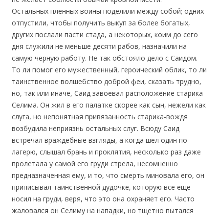
Остальных пленных воины поделили между собой; одних
отпустили, чтобы получить выкуп за более богатых,
других послали пасти стада, а некоторых, коим до сего
дня служили не меньше десяти рабов, назначили на
самую черную работу. Не так обстояло дело с Саидом.
То ли помог его мужественный, героический облик, то ли
таинственное волшебство доброй феи, сказать трудно,
но, так или иначе, Саид завоевал расположение старика
Селима. Он жил в его палатке скорее как сын, нежели как
слуга, но непонятная привязанность старика-вождя
возбудила неприязнь остальных слуг. Всюду Саид
встречал враждебные взгляды, а когда шел один по
лагерю, слышал брань и проклятия, несколько раз даже
пролетала у самой его груди стрела, несомненно
предназначенная ему, и то, что смерть миновала его, он
приписывал таинственной дудочке, которую все еще
носил на груди, веря, что это она охраняет его. Часто
жаловался он Селиму на нападки, но тщетно пытался