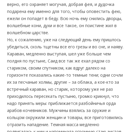
верно, его охраняет могучая, добрая фея, и дудочка
подарена ему именно для того, чтобы оповестить фею,
ежели он попадет в беду. Всю ночь ему снились дворцы,
волшебные кони, духи и все такое, он поистине жил в
волшебном царстве.
Но, к сожалению, уже на следующий день ему пришлось
убедиться, сколь тщетны все его грезы и во сне, и наяву.
Караван, медленно выступая, шел уже больше чем
полдня по пустыне, Саид все так же ехал рядом со
стариком, своим спутником, как вдруг далеко на
горизонте показались какие-то темные тени; одни сочли
их за песчаные холмы, другие – за облака, а кое-кто за
встречный караван, но старик, которому уже не раз
приходилось пересекать пустыню, громко крикнул, что
надо принять меры: приближается разбойничья орда
арабов-кочевников. Мужчины взялись за оружие и
кольцом окружили женщин и товары, все приготовились
отразить нападение. Темная масса медленно
подвигалась к ним и напоминала огромную стаю аистов,