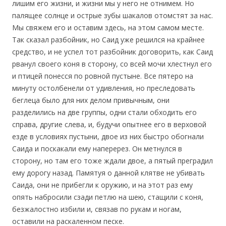
лишим его жизни, и жизни мы у него не отнимем. Но
палящее солнце и острые зубы шакалов отомстят за нас.
Мы свяжем его и оставим здесь, на этом самом месте.
Так сказал разбойник, но Саид уже решился на крайнее
средство, и не успел тот разбойник договорить, как Саид
рванул своего коня в сторону, со всей мочи хлестнул его
и птицей понесся по ровной пустыне. Все пятеро на
минуту остолбенели от удивления, но преследовать
беглеца было для них делом привычным, они
разделились на две группы, одни стали обходить его
справа, другие слева, и, будучи опытнее его в верховой
езде в условиях пустыни, двое из них быстро обогнали
Саида и поскакали ему наперерез. Он метнулся в
сторону, но там его тоже ждали двое, а пятый преградил
ему дорогу назад. Памятуя о данной клятве не убивать
Саида, они не прибегли к оружию, и на этот раз ему
опять набросили сзади петлю на шею, стащили с коня,
безжалостно избили и, связав по рукам и ногам,
оставили на раскаленном песке.