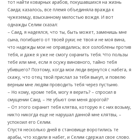
тот найти коварных арабов, покушавшихся на жизнь
Саида; казалось, все племя объединяла вражда к
чужеземцу, взысканному милостью вождя. И вот
однажды Селим сказал:
– Саид, я надеялся, что ты, быть может, заменишь мне
сына, погибшего от твоей руки; не твоя и не моя вина,
что надежды мои не оправдались; все озлоблены против
тебя, и даже я уже не смогу охранить тебя. Что пользы
тебе или мне, если я осужу виновного, тайно тебя
убившего? Поэтому, когда мои люди вернутся с набега, я
скажу, что отец твой прислал за тебя выкуп, и повелю
верным мне людям проводить тебя через пустыню.
– Но кому, кроме тебя, могу я верить? – спросил в
смущении Саид. – Не убьют они меня дорогой?
– От этого охранит тебя клятва, которую я с них возьму,
никто никогда еще не нарушал данной мне клятвы, –
успокоил его Селим.
Спустя несколько дней в становище воротились те
арабы, что ходили в набег, и Селим сдержал свое слово.