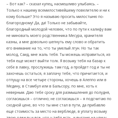
– Вот как? – сказал купец, насмешливо улыбаясь. –
Только к нашему всемилостивейшему повелителю и ни к
кому больше? Это я называю просить милостыню по-
благородному! Да, да! Только не забывайте,
благородный молодой человек, что по пути к калифу вам
не миновать моего родственника Месура, хранителя
казны, а мне довольно шепнуть ему слово и обратить
его внимание на то, что ты умелый лгун. Но ты так
молод, Саид, мне жаль тебя. Ты можешь исправиться, из
тебя еще может выйти толк. Я возьму тебя на базар к
себе в лавку, прослужишь там год, а пройдет год и ты не
захочешь остаться, я заплачу тебе, что причитается, и
отпущу на все четыре стороны, хочешь в Алеппо или в
Медину, в Стамбул или в Бальсору, по мне, хоть к
неверным. Даю тебе сроку для размышления до полудня,
согласишься – отлично; не согласишься – я подсчитаю по
сходной цене, во что ты мне стал в пути, да прибавлю
еще стоимость за место на верблюде, в уплату возьму
твою одежду и все, что у тебя есть, и выгоню на улицу,