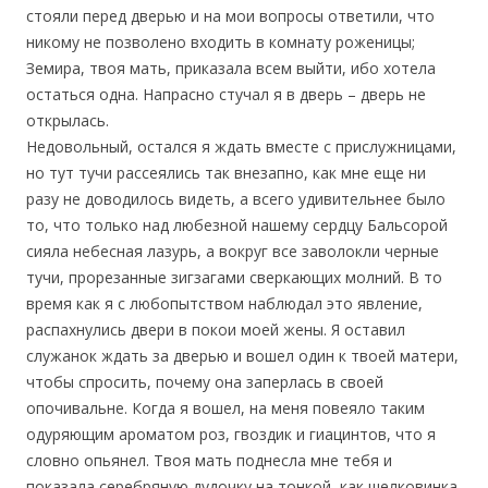
стояли перед дверью и на мои вопросы ответили, что
никому не позволено входить в комнату роженицы;
Земира, твоя мать, приказала всем выйти, ибо хотела
остаться одна. Напрасно стучал я в дверь – дверь не
открылась.
Недовольный, остался я ждать вместе с прислужницами,
но тут тучи рассеялись так внезапно, как мне еще ни
разу не доводилось видеть, а всего удивительнее было
то, что только над любезной нашему сердцу Бальсорой
сияла небесная лазурь, а вокруг все заволокли черные
тучи, прорезанные зигзагами сверкающих молний. В то
время как я с любопытством наблюдал это явление,
распахнулись двери в покои моей жены. Я оставил
служанок ждать за дверью и вошел один к твоей матери,
чтобы спросить, почему она заперлась в своей
опочивальне. Когда я вошел, на меня повеяло таким
одуряющим ароматом роз, гвоздик и гиацинтов, что я
словно опьянел. Твоя мать поднесла мне тебя и
показала серебряную дудочку на тонкой, как шелковинка,