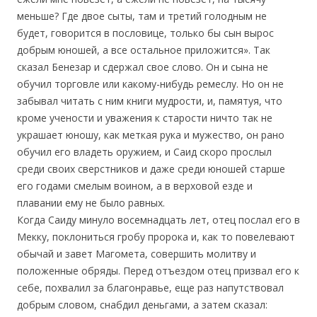
меньше? Где двое сыты, там и третий голодным не
будет, говорится в пословице, только бы сын вырос
добрым юношей, а все остальное приложится». Так
сказал Бенезар и сдержал свое слово. Он и сына не
обучил торговле или какому-нибудь ремеслу. Но он не
забывал читать с ним книги мудрости, и, памятуя, что
кроме учености и уважения к старости ничто так не
украшает юношу, как меткая рука и мужество, он рано
обучил его владеть оружием, и Саид скоро прослыл
среди своих сверстников и даже среди юношей старше
его годами смелым воином, а в верховой езде и
плавании ему не было равных.
Когда Саиду минуло восемнадцать лет, отец послал его в
Мекку, поклониться гробу пророка и, как то повелевают
обычай и завет Магомета, совершить молитву и
положенные обряды. Перед отъездом отец призвал его к
себе, похвалил за благонравье, еще раз напутствовал
добрым словом, снабдил деньгами, а затем сказал: