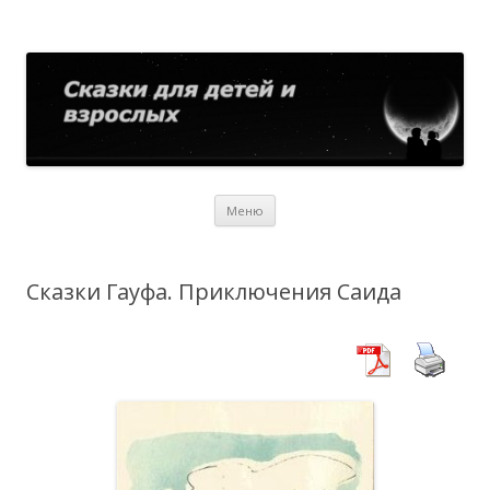
Сказки для детей и взрослых
Собрание сказок со всего мира
Перейти
Меню
к
содержимому
Сказки Гауфа. Приключения Саида