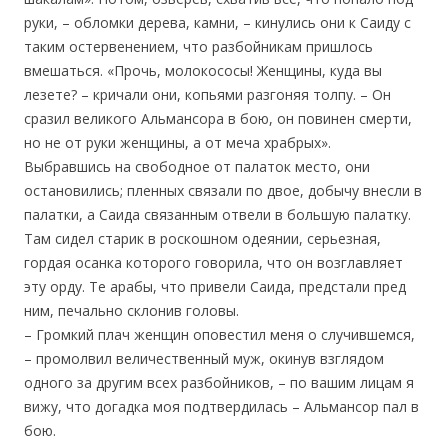
руки, – обломки дерева, камни, – кинулись они к Саиду с
таким остервенением, что разбойникам пришлось
вмешаться. «Прочь, молокососы! Женщины, куда вы
лезете? – кричали они, копьями разгоняя толпу. – Он
сразил великого Альмансора в бою, он повинен смерти,
но не от руки женщины, а от меча храбрых».
Выбравшись на свободное от палаток место, они
остановились; пленных связали по двое, добычу внесли в
палатки, а Саида связанным отвели в большую палатку.
Там сидел старик в роскошном одеянии, серьезная,
гордая осанка которого говорила, что он возглавляет
эту орду. Те арабы, что привели Саида, предстали пред
ним, печально склонив головы.
– Громкий плач женщин оповестил меня о случившемся,
– промолвил величественный муж, окинув взглядом
одного за другим всех разбойников, – по вашим лицам я
вижу, что догадка моя подтвердилась – Альмансор пал в
бою.