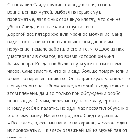
Он подарил Саиду оружие, одежду и коня, созвал
воинственных мужей, выбрал пятерых ему в
провожатые, взял с них страшную клятву, что они не
убьют Саида, и со слезами отпустил его.
Дорогой все пятеро хранили мрачное молчание. Саид
видел, сколь неохотно выполняют они данное им
поручение, немало заботило его и то, что двое из них
участвовали в схватке, во время которой он убил
Альмансора. Когда они были в пути уже почти восемь
часов, Саид заметил, что они еще больше помрачнели и
о чем-то перешептываются. Он напряг слух и уловил, что
шепчутся они на тайном языке, который в ходу только в
этом племени, да и то только при обсуждении особо
опасных дел. Селим, лелея мечту навсегда удержать
юношу у себя в палатке, не один час посвятил обучению
его этому языку. Ничего отрадного Саид не услышал.
– Вот здесь, здесь, мы напали на караван, – сказал один
из провожатых, – и здесь отважнейший из мужей пал от
руки юнца.