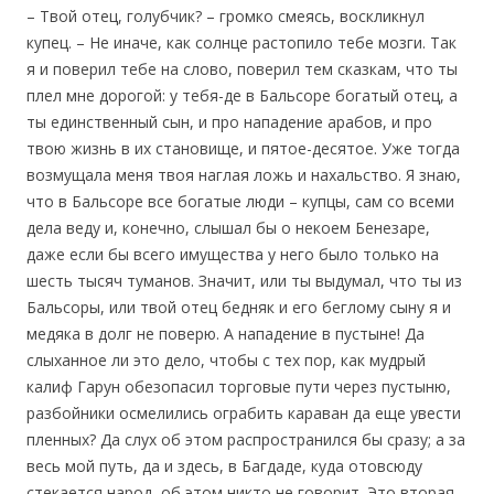
– Твой отец, голубчик? – громко смеясь, воскликнул
купец. – Не иначе, как солнце растопило тебе мозги. Так
я и поверил тебе на слово, поверил тем сказкам, что ты
плел мне дорогой: у тебя-де в Бальсоре богатый отец, а
ты единственный сын, и про нападение арабов, и про
твою жизнь в их становище, и пятое-десятое. Уже тогда
возмущала меня твоя наглая ложь и нахальство. Я знаю,
что в Бальсоре все богатые люди – купцы, сам со всеми
дела веду и, конечно, слышал бы о некоем Бенезаре,
даже если бы всего имущества у него было только на
шесть тысяч туманов. Значит, или ты выдумал, что ты из
Бальсоры, или твой отец бедняк и его беглому сыну я и
медяка в долг не поверю. А нападение в пустыне! Да
слыханное ли это дело, чтобы с тех пор, как мудрый
калиф Гарун обезопасил торговые пути через пустыню,
разбойники осмелились ограбить караван да еще увести
пленных? Да слух об этом распространился бы сразу; а за
весь мой путь, да и здесь, в Багдаде, куда отовсюду
стекается народ, об этом никто не говорит. Это вторая