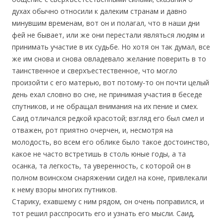
духах обычно относили к далеким странам и давно
минувшим временам, вот он и полагал, что в наши дни
фей не бывает, или же они перестали являться людям и
принимать участие в их судьбе. Но хотя он так думал, все
же им снова и снова овладевало желание поверить в то
таинственное и сверхъестественное, что могло
произойти с его матерью, вот потому-то он почти целый
день ехал словно во сне, не принимая участия в беседе
спутников, и не обращал внимания на их пение и смех.
Саид отличался редкой красотой; взгляд его был смел и
отважен, рот приятно очерчен, и, несмотря на
молодость, во всем его облике было такое достоинство,
какое не часто встретишь в столь юные годы, а та
осанка, та легкость, та уверенность, с которой он в
полном воинском снаряжении сидел на коне, привлекали
к нему взоры многих путников.
Старику, ехавшему с ним рядом, он очень поправился, и
тот решил расспросить его и узнать его мысли. Саид,