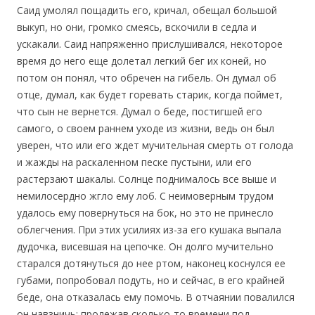
Саид умолял пощадить его, кричал, обещал большой
выкуп, но они, громко смеясь, вскочили в седла и
ускакали. Саид напряженно прислушивался, некоторое
время до него еще долетал легкий бег их коней, но
потом он понял, что обречен на гибель. Он думал об
отце, думал, как будет горевать старик, когда поймет,
что сын не вернется. Думал о беде, постигшей его
самого, о своем раннем уходе из жизни, ведь он был
уверен, что или его ждет мучительная смерть от голода
и жажды на раскаленном песке пустыни, или его
растерзают шакалы. Солнце поднималось все выше и
немилосердно жгло ему лоб. С неимоверным трудом
удалось ему повернуться на бок, но это не принесло
облегчения. При этих усилиях из-за его кушака выпала
дудочка, висевшая на цепочке. Он долго мучительно
старался дотянуться до нее ртом, наконец коснулся ее
губами, попробовал подуть, но и сейчас, в его крайней
беде, она отказалась ему помочь. В отчаянии повалился
он навзничь; пролежав сколько-то времени под