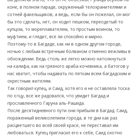
коне, в полном параде, окруженный телохранителями и
сотней факельщиков, а ведь, если бы он пожелал, он мог
бы это сделать, нет, он ходит пешком, переодетый то
купцом, то мореплавателем, то простым воином, то
муфтием, и глядит, все ли спокойно и мирно.
Поэтому-то в Багдаде, как ни в одном другом городе,
ночью с любым встречным болваном отменно вежливы в
обхождении. Ведь столь же легко можно натолкнуться
на калифа, как на грязного араба-кочевника, а батогов у
нас хватит, чтобы надавать по пяткам всем багдадским и
окрестным жителям.
Так говорил купец, и Саид, хотя его и не оставляла тоска
по отцу, все же радовался, что увидит Багдад и
прославленного Гаруна аль-Рашида.
После десятидневного пути они прибыли в Багдад. Саид,
пораженный великолепием города, в те дни как раз
расцветшего во всей своей красе, не переставал им
любоваться. Купец пригласил его к себе, Саид охотно