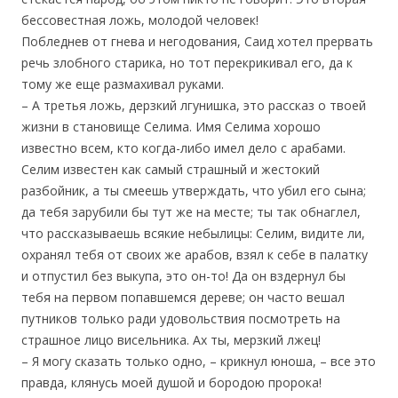
бессовестная ложь, молодой человек!
Побледнев от гнева и негодования, Саид хотел прервать
речь злобного старика, но тот перекрикивал его, да к
тому же еще размахивал руками.
– А третья ложь, дерзкий лгунишка, это рассказ о твоей
жизни в становище Селима. Имя Селима хорошо
известно всем, кто когда-либо имел дело с арабами.
Селим известен как самый страшный и жестокий
разбойник, а ты смеешь утверждать, что убил его сына;
да тебя зарубили бы тут же на месте; ты так обнаглел,
что рассказываешь всякие небылицы: Селим, видите ли,
охранял тебя от своих же арабов, взял к себе в палатку
и отпустил без выкупа, это он-то! Да он вздернул бы
тебя на первом попавшемся дереве; он часто вешал
путников только ради удовольствия посмотреть на
страшное лицо висельника. Ах ты, мерзкий лжец!
– Я могу сказать только одно, – крикнул юноша, – все это
правда, клянусь моей душой и бородою пророка!