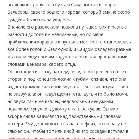
всадников тронулся в путь, и Саид выехал из ворот
Бальсоры, своего родного города, который ему не скоро
суждено было снова увидеть.
Вначале его развлекала новизна путешествия и разные
разности дотоле им невиданные, но по мере
приближения каравана к пустыне местность становилась
все более голой и безлюдной, и Саидом овладели разные
мысли, между прочим задумался он и над прощальными
словами Бенезара, своего отца.
Он вытащил из-за кушака дудочку, осмотрел ее со всех
сторон и под конец приложил к губам, ожидая, что она
издаст громкий красивый звук, но – вот так штука! – она
не зазвучала; он надул щеки и стал дуть что было мочи,
но звука так и не извлек; недовольный ненужным
подарком, сунул он дудочку опять за кушак. Однако
вскоре снова задумался над таинственными словами
матери. Ему доводилось слышать о феях, но ни разу не
слыхал он, чтобы тот или иной из его соседей вступал в
общение с сверхъестественными силами; сказания о