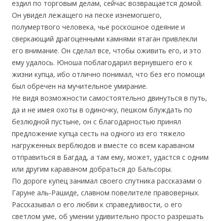
ездил по торговым делам, сейчас возвращается домой.
Он увидел лежащего на песке изнемогшего,
полумертвого человека, чье роскошное одеяние и
сверкающий драгоценными камнями ятаган привлекли
его внимание. Он сделал все, чтобы оживить его, и это
ему удалось. Юноша поблагодарил вернувшего его к
жизни купца, ибо отлично понимал, что без его помощи
был обречен на мучительное умирание.
Не видя возможности самостоятельно двинуться в путь,
да и не имея охоты в одиночку, пешком блуждать по
безлюдной пустыне, он с благодарностью принял
предложение купца сесть на одного из его тяжело
нагруженных верблюдов и вместе со всем караваном
отправиться в Багдад, а там ему, может, удастся с одним
или другим караваном добраться до Бальсоры.
По дороге купец занимал своего спутника рассказами о
Гаруне аль-Рашиде, славном повелителе правоверных.
Рассказывал о его любви к справедливости, о его
светлом уме, об умении удивительно просто разрешать