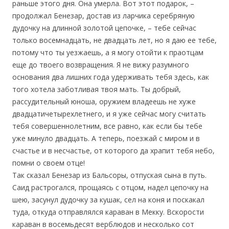
раньше этого дня. Она умерла. Вот этот подарок, –
продолжал Бенезар, достав из ларчика серебряную
дудочку на длинной золотой цепочке, – тебе сейчас
только восемнадцать, не двадцать лет, но я даю ее тебе,
потому что ты уезжаешь, а я могу отойти к праотцам
еще до твоего возвращения. Я не вижу разумного
основания два лишних года удерживать тебя здесь, как
того хотела заботливая твоя мать. Ты добрый,
рассудительный юноша, оружием владеешь не хуже
двадцатичетырехлетнего, и я уже сейчас могу считать
тебя совершеннолетним, все равно, как если бы тебе
уже минуло двадцать. А теперь, поезжай с миром и в
счастье и в несчастье, от которого да храпит тебя небо,
помни о своем отце!
Так сказал Бенезар из Бальсоры, отпуская сына в путь.
Саид растрогался, прощаясь с отцом, надел цепочку на
шею, засунул дудочку за кушак, сел на коня и поскакал
туда, откуда отправлялся караван в Мекку. Вскорости
караван в восемьдесят верблюдов и несколько сот