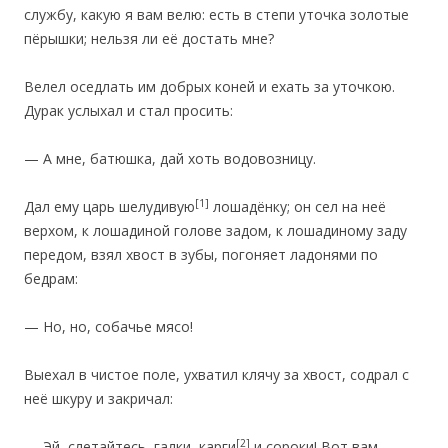
службу, какую я вам велю: есть в степи уточка золотые
пёрышки; нельзя ли её достать мне?
Велел оседлать им добрых коней и ехать за уточкою.
Дурак услыхал и стал просить:
— А мне, батюшка, дай хоть водовозницу.
[1]
Дал ему царь шелудивую
лошадёнку; он сел на неё
верхом, к лошадиной голове задом, к лошадиному заду
передом, взял хвост в зубы, погоняет ладонями по
бедрам:
— Но, но, собачье мясо!
Выехал в чистое поле, ухватил клячу за хвост, содрал с
неё шкуру и закричал:
[2]
— Эй, слетайтесь, галки, карги
и сороки! Вот вам