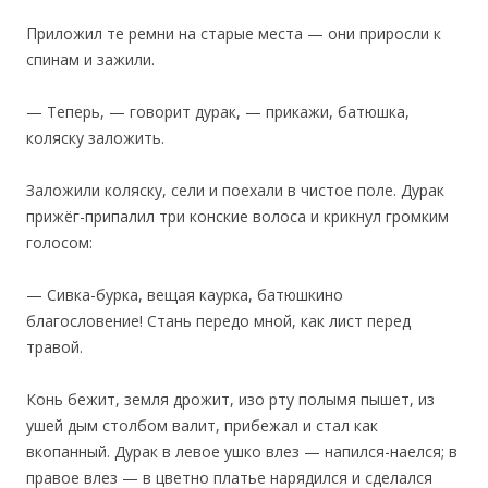
Приложил те ремни на старые места — они приросли к
спинам и зажили.
— Теперь, — говорит дурак, — прикажи, батюшка,
коляску заложить.
‎Заложили коляску, сели и поехали в чистое поле. Дурак
прижёг-припалил три конские волоса и крикнул громким
голосом:
— Сивка-бурка, вещая каурка, батюшкино
благословение! Стань передо мной, как лист перед
травой.
Конь бежит, земля дрожит, изо рту полымя пышет, из
ушей дым столбом валит, прибежал и стал как
вкопанный. Дурак в левое ушко влез — напился-наелся; в
правое влез — в цветно платье нарядился и сделался