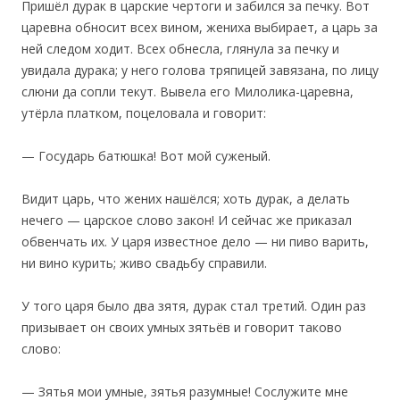
Пришёл дурак в царские чертоги и забился за печку. Вот
царевна обносит всех вином, жениха выбирает, а царь за
ней следом ходит. Всех обнесла, глянула за печку и
увидала дурака; у него голова тряпицей завязана, по лицу
слюни да сопли текут. Вывела его Милолика-царевна,
утёрла платком, поцеловала и говорит:
— Государь батюшка! Вот мой суженый.
Видит царь, что жених нашёлся; хоть дурак, а делать
нечего — царское слово закон! И сейчас же приказал
обвенчать их. У царя известное дело — ни пиво варить,
ни вино курить; живо свадьбу справили.
‎У того царя было два зятя, дурак стал третий. Один раз
призывает он своих умных зятьёв и говорит таково
слово:
— Зятья мои умные, зятья разумные! Сослужите мне