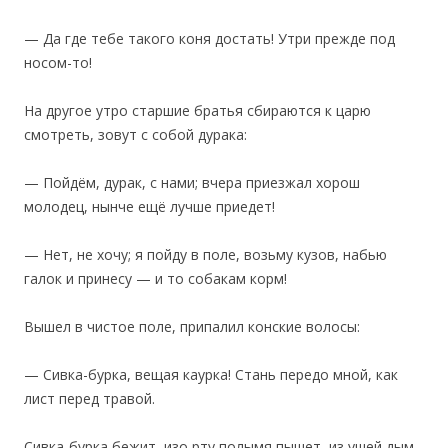
— Да где тебе такого коня достать! Утри прежде под
носом-то!
На другое утро старшие братья сбираются к царю
смотреть, зовут с собой дурака:
— Пойдём, дурак, с нами; вчера приезжал хорош
молодец, нынче ещё лучше приедет!
— Нет, не хочу; я пойду в поле, возьму кузов, набью
галок и принесу — и то собакам корм!
Вышел в чистое поле, припалил конские волосы:
— Сивка-бурка, вещая каурка! Стань передо мной, как
лист перед травой.
Сивка-бурка бежит, изо рту полымя пышет, из ушей дым