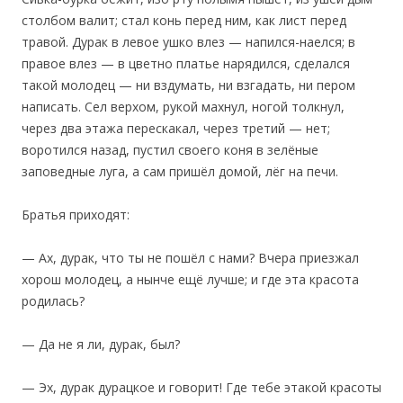
столбом валит; стал конь перед ним, как лист перед
травой. Дурак в левое ушко влез — напился-наелся; в
правое влез — в цветно платье нарядился, сделался
такой молодец — ни вздумать, ни взгадать, ни пером
написать. Сел верхом, рукой махнул, ногой толкнул,
через два этажа перескакал, через третий — нет;
воротился назад, пустил своего коня в зелёные
заповедные луга, а сам пришёл домой, лёг на печи.
‎Братья приходят:
— Ах, дурак, что ты не пошёл с нами? Вчера приезжал
хорош молодец, а нынче ещё лучше; и где эта красота
родилась?
— Да не я ли, дурак, был?
— Эх, дурак дурацкое и говорит! Где тебе этакой красоты