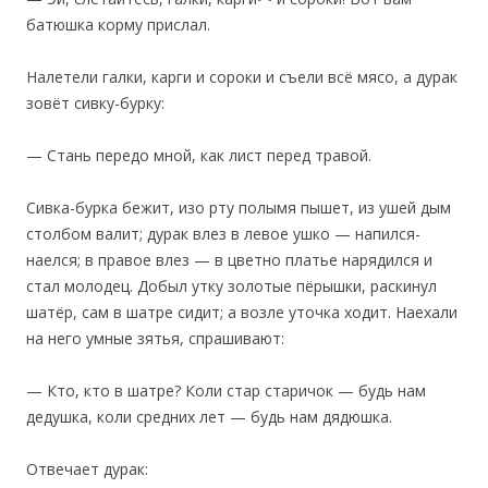
батюшка корму прислал.
Налетели галки, карги и сороки и съели всё мясо, а дурак
зовёт сивку-бурку:
— Стань передо мной, как лист перед травой.
‎Сивка-бурка бежит, изо рту полымя пышет, из ушей дым
столбом валит; дурак влез в левое ушко — напился-
наелся; в правое влез — в цветно платье нарядился и
стал молодец. Добыл утку золотые пёрышки, раскинул
шатёр, сам в шатре сидит; а возле уточка ходит. Наехали
на него умные зятья, спрашивают:
— Кто, кто в шатре? Коли стар старичок — будь нам
дедушка, коли средних лет — будь нам дядюшка.
Отвечает дурак: