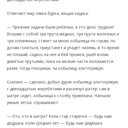
Отвечает ему сивка-бурка, вещая каурка:
— Прежние задачи были ребячьи, а это дело трудное!
Возьми с собой три прута медных, три прута железных и
три оловянных; станет за мною кобылица по горам, по
долам гоняться, приустанет и упадёт наземь; в то время
не плошай, садись на неё и бей промеж ушей всеми
девятью прутьями, пока на мелкие части изломаются:
разве тогда покоришь ты кобылицу златогривую.
Сказано — сделано; добыл дурак кобылицу златогривую
с двенадцатью жеребятами и раскинул шатёр; сам в
шатре сидит, кобылица к столбу привязана. Наехали
умные зятья, спрашивают:
— Кто, кто в шатре? Коли стар старичок — будь нам
дедушка, коли средних лет — будь нам дядюшка.