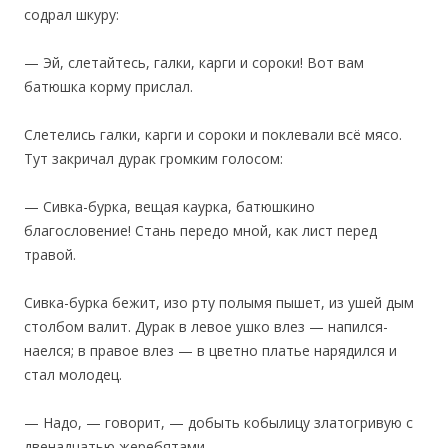
содрал шкуру:
— Эй, слетайтесь, галки, карги и сороки! Вот вам
батюшка корму прислал.
Слетелись галки, карги и сороки и поклевали всё мясо.
Тут закричал дурак громким голосом:
— Сивка-бурка, вещая каурка, батюшкино
благословение! Стань передо мной, как лист перед
травой.
‎Сивка-бурка бежит, изо рту полымя пышет, из ушей дым
столбом валит. Дурак в левое ушко влез — напился-
наелся; в правое влез — в цветно платье нарядился и
стал молодец.
— Надо, — говорит, — добыть кобылицу златогривую с
двенадцатью жеребятами.