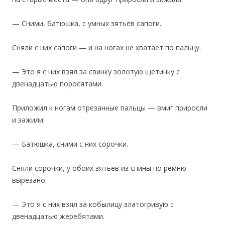
— Сними, батюшка, с умных зятьёв сапоги.
Сняли с них сапоги — и на ногах не хватает по пальцу.
— Это я с них взял за свинку золотую щетинку с
двенадцатью поросятами.
Приложил к ногам отрезанные пальцы — вмиг приросли
и зажили.
— Батюшка, сними с них сорочки.
Сняли сорочки, у обоих зятьёв из спины по ремню
вырезано.
— Это я с них взял за кобылицу златогривую с
двенадцатью жеребятами.