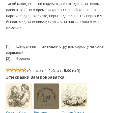
такой молодец — ни вздумать, ни взгадать, ни пером
написать! С того времени жил он с своей женою по-
царски, ездил в коляске, пиры задавал; на тех пирах и я
бывал, мёд-вино пивал; сколько ни пил — только усы
обмочил!
[1] — Шелудивый — имеющий струпья, коросту на коже;
паршивый.
[2] — Воро́ны.
(Голосов:
1
. Рейтинг:
5,00
из 5)
Эти сказки Вам понравятся:
Сказки Ханса
Русские
Сказки Ханса