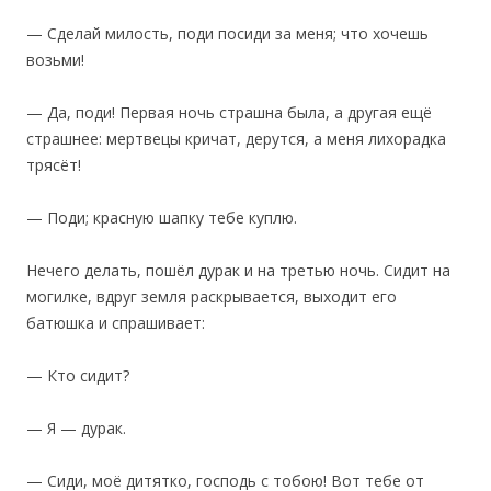
— Сделай милость, поди посиди за меня; что хочешь
возьми!
— Да, поди! Первая ночь страшна была, а другая ещё
страшнее: мертвецы кричат, дерутся, а меня лихорадка
трясёт!
— Поди; красную шапку тебе куплю.
Нечего делать, пошёл дурак и на третью ночь. Сидит на
могилке, вдруг земля раскрывается, выходит его
батюшка и спрашивает:
— Кто сидит?
— Я — дурак.
— Сиди, моё дитятко, господь с тобою! Вот тебе от