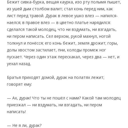
Бежит сивка-бурка, вещая каурка, изо рту полымя пышет,
из ушей дым столбом валит; стал конь перед ним, как
лист перед травой. Дурак в левое ушко влез — напился-
наелся; в правое влез — в цветно платье нарядился:
сделался такой молодец, что ни вздумать, ни взгадать,
ни пером написать. Сел верхом, рукой махнул, ногой
толкнул и понёсся; его конь бежит, земля дрожит; горы,
долы хвостом застилает, пни, колоды промеж ног
пускает. Через один этаж перескакал, через два — нет, и
уехал назад.
‎Братья приходят домой, дурак на полатях лежит;
говорят ему:
— Ах, дурак! Что ты не пошёл с нами? Какой там молодец
приезжал — ни вздумать, ни взгадать, ни пером
написать!
— Не я ли, дурак?