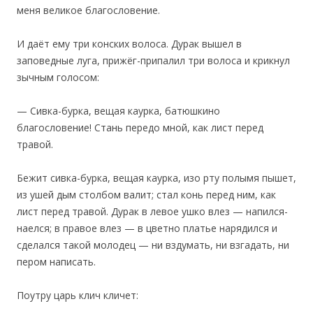
меня великое благословение.
И даёт ему три конских волоса. Дурак вышел в
заповедные луга, прижёг-припалил три волоса и крикнул
зычным голосом:
— Сивка-бурка, вещая каурка, батюшкино
благословение! Стань передо мной, как лист перед
травой.
Бежит сивка-бурка, вещая каурка, изо рту полымя пышет,
из ушей дым столбом валит; стал конь перед ним, как
лист перед травой. Дурак в левое ушко влез — напился-
наелся; в правое влез — в цветно платье нарядился и
сделался такой молодец — ни вздумать, ни взгадать, ни
пером написать.
‎Поутру царь клич кличет: