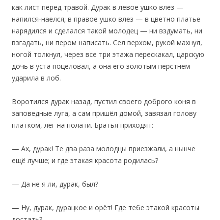
как лист перед травой. Дурак в левое ушко влез —
напился-наелся; в правое ушко влез — в цветно платье
нарядился и сделался такой молодец — ни вздумать, ни
взгадать, ни пером написать. Сел верхом, рукой махнул,
ногой толкнул, через все три этажа перескакал, царскую
дочь в уста поцеловал, а она его золотым перстнем
ударила в лоб.
‎Воротился дурак назад, пустил своего доброго коня в
заповедные луга, а сам пришёл домой, завязал голову
платком, лёг на полати. Братья приходят:
— Ах, дурак! Те два раза молодцы приезжали, а нынче
ещё лучше; и где этакая красота родилась?
— Да не я ли, дурак, был?
— Ну, дурак, дурацкое и орёт! Где тебе этакой красоты
достать?