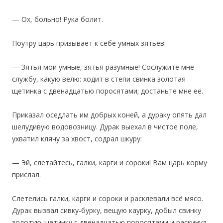
— Ох, больно! Рука болит.
‎Поутру царь призывает к себе умных зятьёв:
— Зятья мои умные, зятья разумные! Сослужите мне
службу, какую велю: ходит в степи свинка золотая
щетинка с двенадцатью поросятами; достаньте мне её.
Приказал оседлать им добрых коней, а дураку опять дал
шелудивую водовозницу. Дурак выехал в чистое поле,
ухватил клячу за хвост, содрал шкуру:
— Эй, слетайтесь, галки, карги и сороки! Вам царь корму
прислал.
Слетелись галки, карги и сороки и расклевали всё мясо.
Дурак вызвал сивку-бурку, вещую каурку, добыл свинку
золотую щетинку с двенадцатью поросятами и раскинул