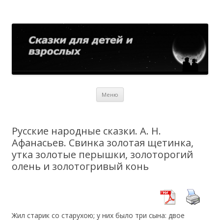
Сказки для детей и взрослых
Собрание сказок со всего мира
Перейти
Меню
к
содержимому
Русские народные сказки. А. Н.
Афанасьев. Свинка золотая щетинка,
утка золотые перышки, золоторогий
олень и золотогривый конь
Жил старик со старухою; у них было три сына: двое