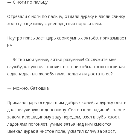
— С ноги по пальцу.
Отрезали с ноги по пальцу, отдали дураку и взяли свинку
золотую щетинку с двенадцатью поросятами.
‎Наутро призывает царь своих умных зятьёв, приказывает
им:
— Зятья мои умные, зятья разумные! Сослужите мне
службу, какую велю: ходит в степи кобыла золотогривая
с двенадцатью жеребятами; нельзя ли достать её?
— Можно, батюшка!
Приказал царь оседлать им добрых коней, а дураку опять
дал шелудивую водовозницу. Сел он к лошадиной голове
задом, к лошадиному заду передом, взял в зубы хвост,
ладонями погоняет; умные зятья над ним смеются.
Выехал дурак в чистое поле, ухватил клячу за хвост,