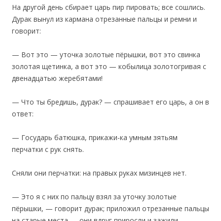
‎На другой день сбирает царь пир пировать; все сошлись.
Дурак вынул из кармана отрезанные пальцы и ремни и
говорит:
— Вот это — уточка золотые пёрышки, вот это свинка
золотая щетинка, а вот это — кобылица золотогривая с
двенадцатью жеребятами!
— Что ты бредишь, дурак? — спрашивает его царь, а он в
ответ:
— Государь батюшка, прикажи-ка умным зятьям
перчатки с рук снять.
Сняли они перчатки: на правых руках мизинцев нет.
— Это я с них по пальцу взял за уточку золотые
пёрышки, — говорит дурак; приложил отрезанные пальцы
на старые места — они вдруг приросли и зажили.