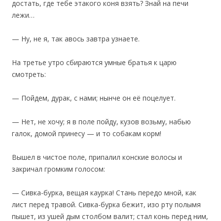
достать, где тебе этакого коня взять? Знай на печи
лежи…
— Ну, не я, так авось завтра узнаете.
На третье утро сбираются умные братья к царю
смотреть:
— Пойдем, дурак, с нами; нынче он её поцелует.
— Нет, не хочу; я в поле пойду, кузов возьму, набью
галок, домой принесу — и то собакам корм!
Вышел в чистое поле, припалил конские волосы и
закричал громким голосом:
— Сивка-бурка, вещая каурка! Стань передо мной, как
лист перед травой. Сивка-бурка бежит, изо рту полымя
пышет, из ушей дым столбом валит; стал конь перед ним,