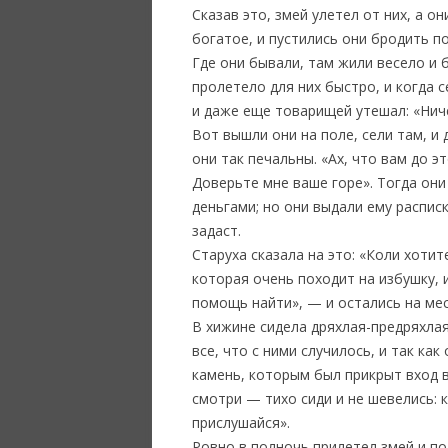
Сказав это, змей улетел от них, а о
богатое, и пустились они бродить по
Где они бывали, там жили весело и 
пролетело для них быстро, и когда с
и даже еще товарищей утешал: «Ниче
Вот вышли они на поле, сели там, и 
они так печальны. «Ах, что вам до 
Доверьте мне ваше горе». Тогда они 
деньгами; но они выдали ему расписк
задаст.
Старуха сказала на это: «Коли хоти
которая очень походит на избушку, и
помощь найти», — и остались на мес
В хижине сидела дряхлая-предряхлая
все, что с ними случилось, и так к
камень, которым был прикрыт вход в
смотри — тихо сиди и не шевелись: к
прислушайся».
Ровно в полночь прилетел змей и по