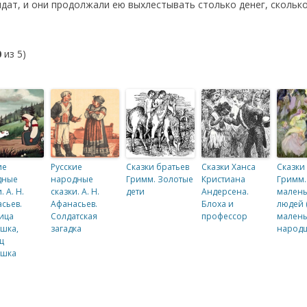
олдат, и они продолжали ею выхлестывать столько денег, скольк
0
из 5)
ие
Русские
Сказки братьев
Сказки Ханса
Сказки
дные
народные
Гримм. Золотые
Кристиана
Гримм.
. А. Н.
сказки. А. Н.
дети
Андерсена.
малень
сьев.
Афанасьев.
Блоха и
людей 
ица
Солдатская
профессор
малень
шка,
загадка
народц
ц
ушка