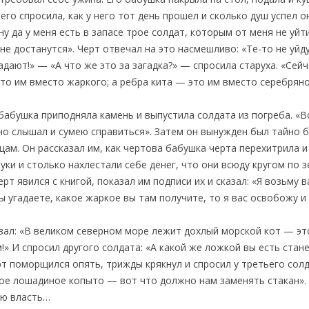
 его спросила, как у него тот день прошел и сколько душ успел 
у да у меня есть в запасе трое солдат, которым от меня не уйти
не достанутся». Черт отвечал на это насмешливо: «Те-то не уйду
гадают!» — «А что же это за загадка?» — спросила старуха. «Сей
то им вместо жаркого; а ребра кита — это им вместо серебрян
я бабушка приподняла камень и выпустила солдата из погреба. «
чно слышал и сумею справиться». Затем он вынужден был тайно 
ам. Он рассказал им, как чертова бабушка черта перехитрила и 
руки и столько нахлестали себе денег, что они всюду кругом по 
ерт явился с книгой, показал им подписи их и сказал: «Я возьму 
вы угадаете, какое жаркое вы там получите, то я вас освобожу и 
азал: «В великом северном море лежит дохлый морской кот — это
Гм!» И спросил другого солдата: «А какой же ложкой вы есть ста
т поморщился опять, трижды крякнул и спросил у третьего солд
рое лошадиное копыто — вот что должно нам заменять стакан». 
ую власть…