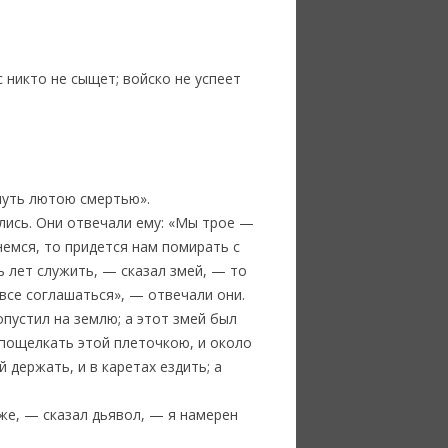
с никто не сыщет; войско не успеет
бнуть лютою смертью».
ылись. Они отвечали ему: «Мы трое —
немся, то придется нам помирать с
ь лет служить, — сказал змей, — то
 все соглашаться», — отвечали они.
опустил на землю; а этот змей был
и пощелкать этой плеточкою, и около
держать, и в каретах ездить; а
 же, — сказал дьявол, — я намерен