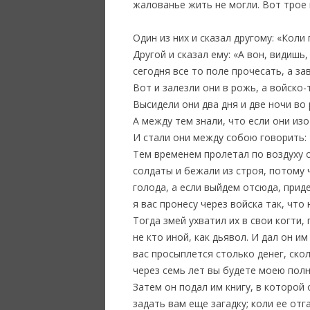
жалованье жить не могли. Вот трое 
Один из них и сказал другому: «Коли
Другой и сказал ему: «А вон, видишь
сегодня все то поле прочесать, а за
Вот и залезли они в рожь, а войско-т
Высидели они два дня и две ночи во 
А между тем знали, что если они изо
И стали они между собою говорить: 
Тем временем пролетал по воздуху о
солдаты и бежали из строя, потому 
голода, а если выйдем отсюда, прид
я вас пронесу через войска так, чт
Тогда змей ухватил их в свои когти,
не кто иной, как дьявол. И дал он 
вас просыплется столько денег, ско
через семь лет вы будете моею пол
Затем он подал им книгу, в которой
задать вам еще загадку; коли ее отг