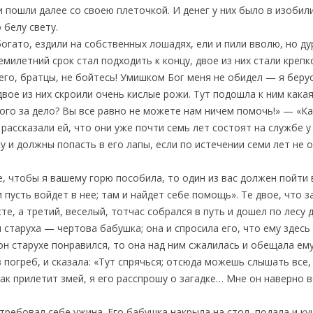
ни пошли далее со своею плеточкой. И денег у них было в изобил
 белу свету.
богато, ездили на собственных лошадях, ели и пили вволю, но ду
емилетний срок стал подходить к концу, двое из них стали крепко
го, братцы, не бойтесь! Умишком Бог меня не обидел — я берус
двое из них скроили очень кислые рожи. Тут подошла к ним какая
этого за дело? Вы все равно не можете нам ничем помочь!» — «К
рассказали ей, что они уже почти семь лет состоят на службе у 
у и должны попасть в его лапы, если по истечении семи лет не 
те, чтобы я вашему горю пособила, то один из вас должен пойти 
 пусть войдет в нее; там и найдет себе помощь». Те двое, что з
те, а третий, веселый, тотчас собрался в путь и дошел по лесу 
 старуха — чертова бабушка; она и спросила его, что ему здесь
ак он старухе понравился, то она над ним сжалилась и обещала 
 погреб, и сказала: «Тут спрячься; отсюда можешь слышать все,
ак прилетит змей, я его расспрошу о загадке… Мне он наверно вс
требовал себе ужина. Его бабушка накрыла на стол, подала и ку