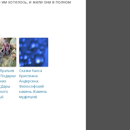
о им хотелось, и жили они в полном
 братьев
Сказки Ханса
 Подарки
Кристиана
ких
Андерсена.
(Дары
Философский
кого
камень (Камень
а)
мудрецов)