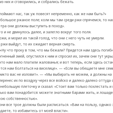
из них и сговорились, и собрались бежать.
 поймают нас, так уж повесят непременно, как же нам быть?»
, большое ржаное поле; коли мы там среди ржи спрячемся, то на
втра они должны выступить в поход».
о и не двинулось далее, и залегло вокруг того поля.
ржи, и морил их такой голод, что они с него чуть не умерли.
 ржи выйдут, то их ожидает верная смерть.
«Ну что проку в том, что мы бежали? Придется нам здесь поги
гненный змей, опустился к ним и спросил их, зачем они тут укр
что нам мало платили жалованья; и вот теперь, если здесь оста
ется нам болтаться на виселице». — «Если вы обещаете мне сем
о никто вас не изловит». — «Мы выбирать не можем, а должны на
 перенес их по воздуху через все войско и далеко-далеко оттуда 
им небольшую плеточку и сказал: «Стоит вам только похлестать 
лько вам понадобится: можете знатными барами жить, и лошадей 
ною собственностью».
 они все трое должны были расписаться. «Вам на пользу, однако
адаете, то избавитесь от моей власти».