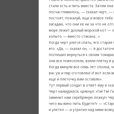
стали есть и пить вместе. Затем она
посчастливилось, — сказал черт, — н
постоят; пожалуй, еще и вовсе тебе 
загадаю, что они ее ни за что не от
море лежит дохлый морской кот — э
копыто — вместо стакана…»
Когда черт улегся спать, его стара
его. «Да, — сказал он, — я достато
поспешил вернуться к своим товарищ
они все повеселели, взяли плетку в 
Когда минули все семь лет сполна, ч
вас уж и пир сготовлен! И вот если 
еще и плеточку вам оставлю».
Тут первый солдат в ответ ему и ск
Черт нахмурился, крякнул: «Гм! Гм! 
заменит нам серебряную ложку!» Чер
чего вы вино пить будете?» — «Ста
и улетел — и утратил над ними всяк