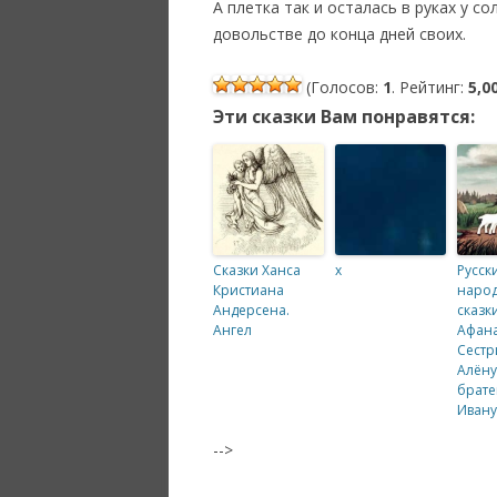
А плетка так и осталась в руках у с
довольстве до конца дней своих.
(Голосов:
1
. Рейтинг:
5,0
Эти сказки Вам понравятся:
Сказки Ханса
x
Русск
Кристиана
наро
Андерсена.
сказки
Ангел
Афана
Сестр
Алёну
брате
Иван
-->