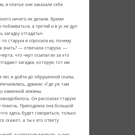
ии, и платье они заказали себе
рного ничего не делали. Время
 побаиваться, а третий и в ус не дул
ь загадку отгадать!»
-то старуха и спросила их, почему
ак знать? — отвечала старуха. —
черта, что черт осыпал их за это
отгадают загадки, которую тот им
в лес и дойти до обрушенной скалы,
апечалились, думали: «Где уж там
до каменной хижины.
 занадобилось. Он рассказал старухе
ему помочь. Приподняла она большой
 что здесь будет говориться, только
е скажет, а ты к его ответу
шаний, и напитков вдоволь, и они