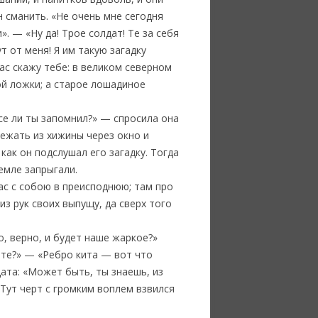
он сманить. «Не очень мне сегодня
». — «Ну да! Трое солдат! Те за себя
т от меня! Я им такую загадку
час скажу тебе: в великом северном
ой ложки; а старое лошадиное
Все ли ты запомнил?» — спросила она
бежать из хижины через окно и
как он подслушал его загадку. Тогда
земле запрыгали.
вас с собою в преисподнюю; там про
из рук своих выпущу, да сверх того
, верно, и будет наше жаркое?»
нете?» — «Ребро кита — вот что
ата: «Может быть, ты знаешь, из
Тут черт с громким воплем взвился