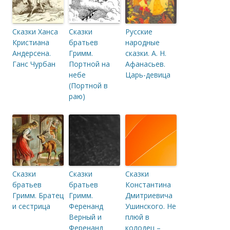
Сказки Ханса
Сказки
Русские
Кристиана
братьев
народные
Андерсена.
Гримм.
сказки. А. Н.
Ганс Чурбан
Портной на
Афанасьев.
небе
Царь-девица
(Портной в
раю)
Сказки
Сказки
Сказки
братьев
братьев
Константина
Гримм. Братец
Гримм.
Дмитриевича
и сестрица
Ференанд
Ушинского. Не
Верный и
плюй в
Ференанд
колодец –