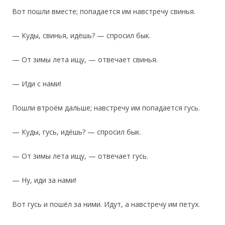
Вот пошли вместе; попадается им навстречу свинья.
— Куды, свинья, идёшь? — спросил бык.
— От зимы лета ищу, — отвечает свинья.
— Иди с нами!
Пошли втроём дальше; навстречу им попадается гусь.
— Куды, гусь, идёшь? — спросил бык.
— От зимы лета ищу, — отвечает гусь.
— Ну, иди за нами!
Вот гусь и пошёл за ними. Идут, а навстречу им петух.