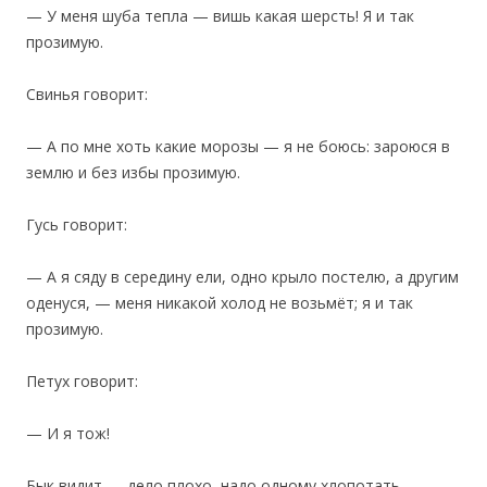
— У меня шуба тепла — вишь какая шерсть! Я и так
прозимую.
Свинья говорит:
— А по мне хоть какие морозы — я не боюсь: зароюся в
землю и без избы прозимую.
Гусь говорит:
— А я сяду в середину ели, одно крыло постелю, а другим
оденуся, — меня никакой холод не возьмёт; я и так
прозимую.
Петух говорит:
— И я тож!
‎Бык видит — дело плохо, надо одному хлопотать.