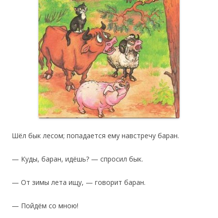
Шёл бык лесом; попадается ему навстречу баран.
— Куды, баран, идёшь? — спросил бык.
— От зимы лета ищу, — говорит баран.
— Пойдём со мною!