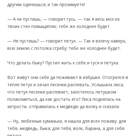
другим оденешься; и так прозимуете!
— А не пустишь, — говорит гусь, — так я весь мох из
твоих стен повыщиплю; тебе же холоднее будет.
— Не пустишь? — говорит петух. — Так я взлечу наверх,
всю землю с потолка сгребу; тебе же холоднее будет.
Что делать быку? Пустил жить к себе и гуся и петуха.
‎Вот живут они себе да поживают в избушке. Отогрелся в
тепле петух и зачал песенки распевать. Услышала лиса,
что петух песенки распевает, захотелось петушком
полакомиться, да как достать его? Лиса поднялась на
хитрости, отправилась к медведю да волку и сказала:
— Ну, любезные куманьки, я нашла для всех поживу: для
тебя, медведь, быка; для тебя, волк, барана, а для себя
петуха.