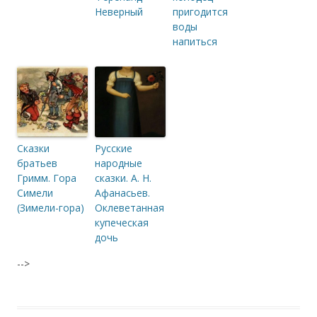
Неверный
пригодится
воды
напиться
Сказки
Русские
братьев
народные
Гримм. Гора
сказки. А. Н.
Симели
Афанасьев.
(Зимели-гора)
Оклеветанная
купеческая
дочь
-->