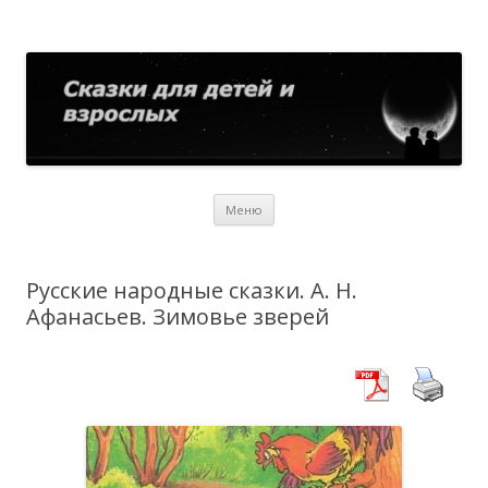
Сказки для детей и взрослых
Собрание сказок со всего мира
Перейти
Меню
к
содержимому
Русские народные сказки. А. Н.
Афанасьев. Зимовье зверей