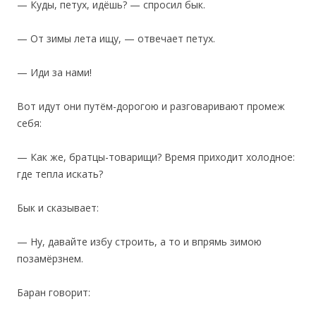
— Куды, петух, идёшь? — спросил бык.
— От зимы лета ищу, — отвечает петух.
— Иди за нами!
‎Вот идут они путём-дорогою и разговаривают промеж
себя:
— Как же, братцы-товарищи? Время приходит холодное:
где тепла искать?
Бык и сказывает:
— Ну, давайте избу строить, а то и впрямь зимою
позамёрзнем.
Баран говорит: