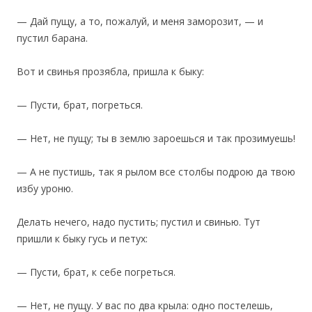
— Дай пущу, а то, пожалуй, и меня заморозит, — и
пустил барана.
Вот и свинья прозябла, пришла к быку:
— Пусти, брат, погреться.
— Нет, не пущу; ты в землю зароешься и так прозимуешь!
— А не пустишь, так я рылом все столбы подрою да твою
избу уроню.
Делать нечего, надо пустить; пустил и свинью. Тут
пришли к быку гусь и петух:
— Пусти, брат, к себе погреться.
— Нет, не пущу. У вас по два крыла: одно постелешь,